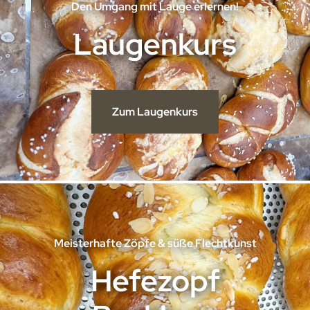
Den Umgang mit Lauge erlernen!
Laugenkurs
Zum Laugenkurs
Meisterhafte Zöpfe & süße Flechtkunst
Hefezopf