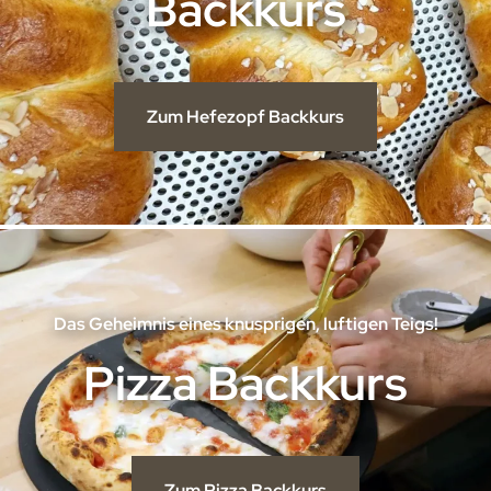
Backkurs
Zum Hefezopf Backkurs
Das Geheimnis eines knusprigen, luftigen Teigs!
Pizza Backkurs
Zum Pizza Backkurs