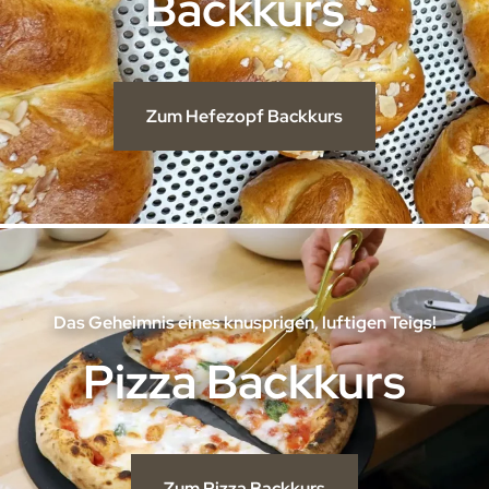
Backkurs
Zum Hefezopf Backkurs
Das Geheimnis eines knusprigen, luftigen Teigs!
Pizza Backkurs
Zum Pizza Backkurs