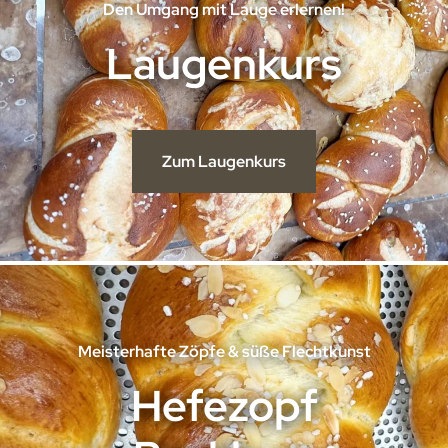
Den Umgang mit Lauge erlernen!
Laugenkurs
Zum Laugenkurs
Meisterhafte Zöpfe & süße Flechtkunst
Hefezopf