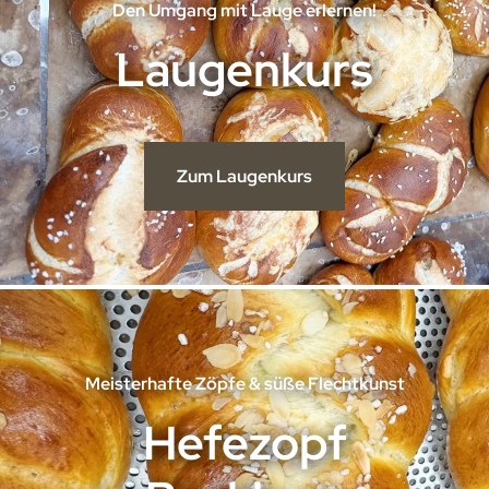
Den Umgang mit Lauge erlernen!
Laugenkurs
Zum Laugenkurs
Meisterhafte Zöpfe & süße Flechtkunst
Hefezopf