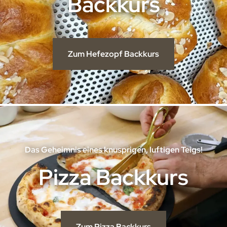
Backkurs
Zum Hefezopf Backkurs
Das Geheimnis eines knusprigen, luftigen Teigs!
Pizza Backkurs
Zum Pizza Backkurs